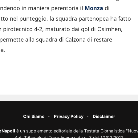
stendendo in maniera perentoria il
Monza
di
otto nel punteggio, la squadra partenopea ha fatto
un pirotecnico 4-2, maturato dai gol di Osimhen,
 permette alla squadra di Calzona di restare
pa.
Chi Siamo
Privacy Policy
Disclaimer
oNapoli
è un supplemento editoriale della Testata Giornalistica "Nuo
Aut. Tribunale di Torre Annunziata n. 3 del 10/02/2011