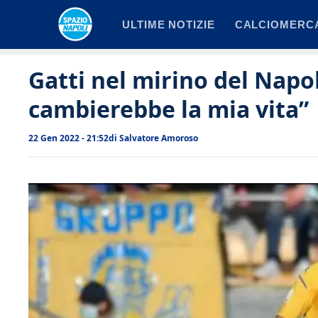
Vai
ULTIME NOTIZIE
CALCIOMERC
al
contenuto
Gatti nel mirino del Napoli
cambierebbe la mia vita”
22 Gen 2022 - 21:52
di
Salvatore Amoroso