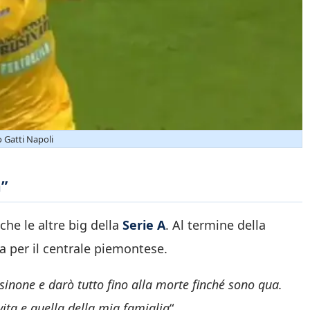
 Gatti Napoli
a”
he le altre big della
Serie A
. Al termine della
a per il centrale piemontese.
sinone e darò tutto fino alla morte finché sono qua.
ita e quella della mia famiglia
“.