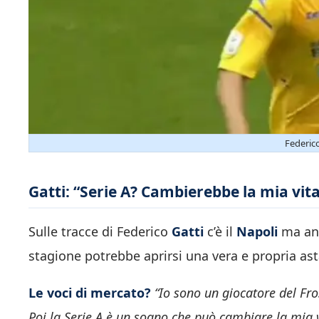
Federico
Gatti: “Serie A? Cambierebbe la mia vit
Sulle tracce di Federico
Gatti
c’è il
Napoli
ma anc
stagione potrebbe aprirsi una vera e propria ast
Le voci di mercato?
“Io sono un giocatore del Fro
Poi la Serie A è un sogno che può cambiare la mia v