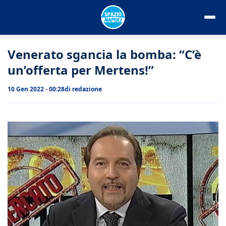
Vai
al
contenuto
Venerato sgancia la bomba: “C’è
un’offerta per Mertens!”
10 Gen 2022 - 00:28
di
redazione