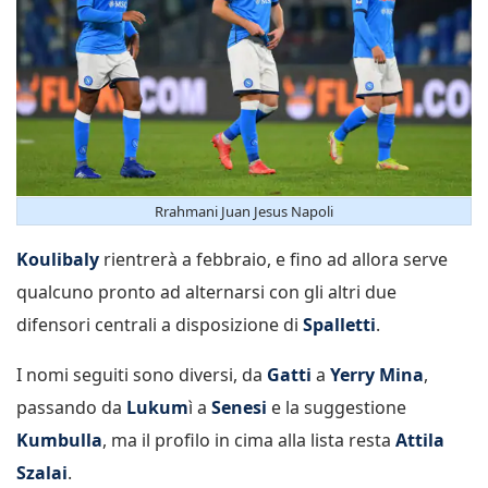
Rrahmani Juan Jesus Napoli
Koulibaly
rientrerà a febbraio, e fino ad allora serve
qualcuno pronto ad alternarsi con gli altri due
difensori centrali a disposizione di
Spalletti
.
I nomi seguiti sono diversi, da
Gatti
a
Yerry
Mina
,
passando da
Lukum
ì a
Senesi
e la suggestione
Kumbulla
, ma il profilo in cima alla lista resta
Attila
Szalai
.