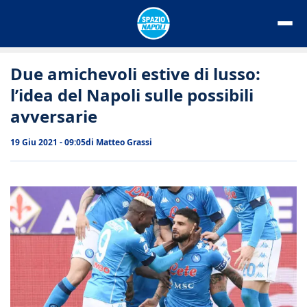
Vai
al
contenuto
Due amichevoli estive di lusso:
l’idea del Napoli sulle possibili
avversarie
19 Giu 2021 - 09:05
di
Matteo Grassi