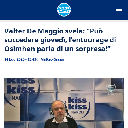
Vai
al
contenuto
Valter De Maggio svela: “Può
succedere giovedì, l’entourage di
Osimhen parla di un sorpresa!”
14 Lug 2020 - 13:43
di
Matteo Grassi