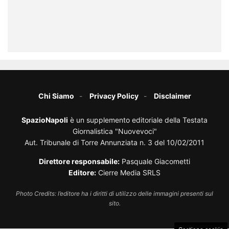
Chi Siamo
Privacy Policy
Disclaimer
SpazioNapoli
è un supplemento editoriale della Testata
Giornalistica "Nuovevoci"
Aut. Tribunale di Torre Annunziata n. 3 del 10/02/2011
Direttore responsabile:
Pasquale Giacometti
Editore:
Cierre Media SRLS
Photo Credits: l’editore ha i diritti di utilizzo delle immagini presenti sul
sito.