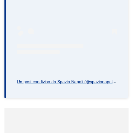
U
n post condiviso da Spazio Napoli (@spazionapoli.it)