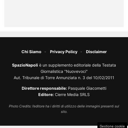
Chi Siamo
Privacy Policy
Disclaimer
SpazioNapoli
è un supplemento editoriale della Testata
Giornalistica "Nuovevoci"
Aut. Tribunale di Torre Annunziata n. 3 del 10/02/2011
Direttore responsabile:
Pasquale Giacometti
Editore:
Cierre Media SRLS
Photo Credits: l’editore ha i diritti di utilizzo delle immagini presenti sul
sito.
Gestione cookie