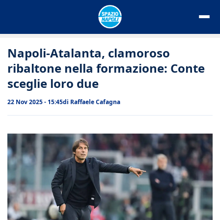
Vai
al
contenuto
Napoli-Atalanta, clamoroso
ribaltone nella formazione: Conte
sceglie loro due
22 Nov 2025 - 15:45
di
Raffaele Cafagna