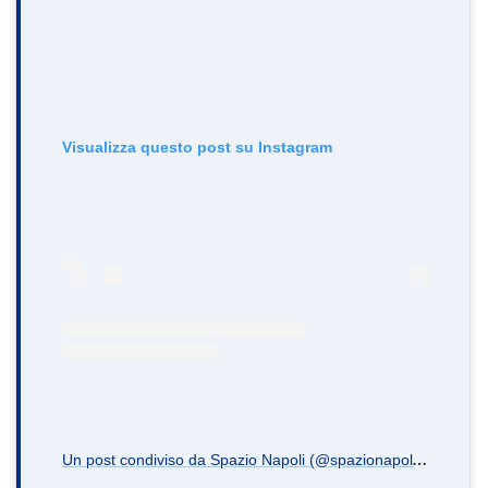
Visualizza questo post su Instagram
U
n post condiviso da Spazio Napoli (@spazionapoli.it)