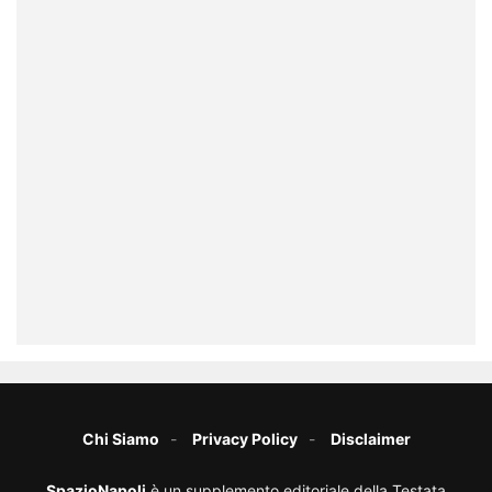
Chi Siamo
Privacy Policy
Disclaimer
SpazioNapoli
è un supplemento editoriale della Testata