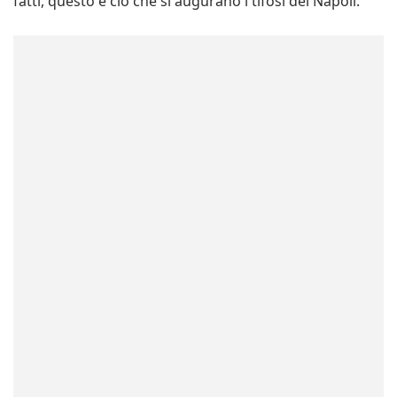
fatti, questo è ciò che si augurano i tifosi del Napoli.