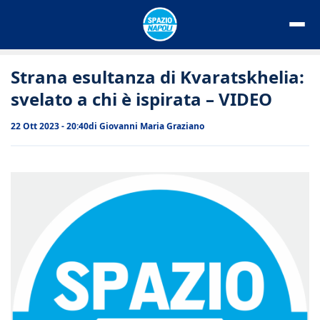
Vai
al
contenuto
Strana esultanza di Kvaratskhelia:
svelato a chi è ispirata – VIDEO
22 Ott 2023 - 20:40
di
Giovanni Maria Graziano