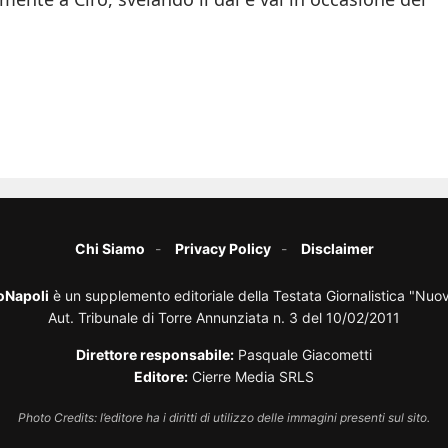
Chi Siamo
Privacy Policy
Disclaimer
oNapoli
è un supplemento editoriale della Testata Giornalistica "Nuo
Aut. Tribunale di Torre Annunziata n. 3 del 10/02/2011
Direttore responsabile:
Pasquale Giacometti
Editore:
Cierre Media SRLS
Photo Credits: l’editore ha i diritti di utilizzo delle immagini presenti sul sito.