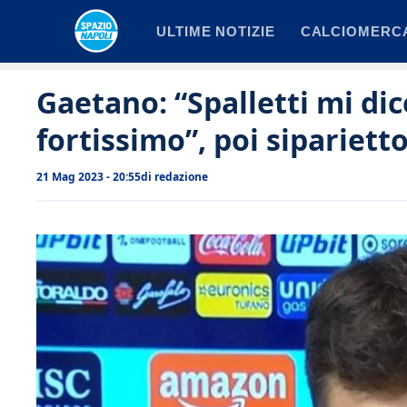
Vai
ULTIME NOTIZIE
CALCIOMERC
al
contenuto
Gaetano: “Spalletti mi di
fortissimo”, poi sipariett
21 Mag 2023 - 20:55
di
redazione