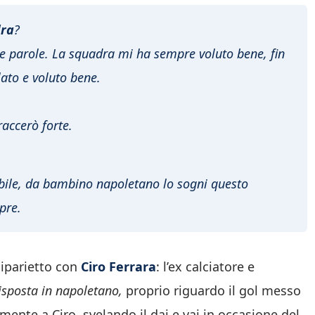
dra
?
le parole. La squadra mi ha sempre voluto bene, fin
lato e voluto bene.
accerò forte.
ibile, da bambino napoletano lo sogni questo
pre.
 siparietto con
Ciro Ferrara
: l’ex calciatore e
risposta in napoletano,
proprio riguardo il gol messo
mente a Ciro, svelando il dai e vai in occasione del