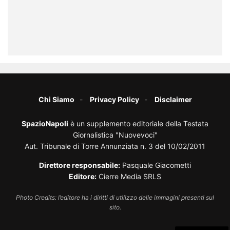
Chi Siamo
Privacy Policy
Disclaimer
SpazioNapoli
è un supplemento editoriale della Testata
Giornalistica "Nuovevoci"
Aut. Tribunale di Torre Annunziata n. 3 del 10/02/2011
Direttore responsabile:
Pasquale Giacometti
Editore:
Cierre Media SRLS
Photo Credits: l’editore ha i diritti di utilizzo delle immagini presenti sul
sito.