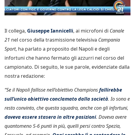
Il collega,
Giuseppe Iannicelli
, ai microfoni di
Canale
21
nel corso della trasmissione televisiva
Campania
Sport
, ha parlato a proposito del Napoli e degli
infortuni che hanno fermato gli azzurri nel corso del
campionato. Di seguito, le sue parole, evidenziate dalla
nostra redazione:
“Se il Napoli fallisse nell’obiettivo Champions
fallirebbe
sull’unico obiettivo conclamato dalla società
. Io sono e
resto convinto, che questa squadra, anche con gli infortuni,
doveva essere stasera in altre posizioni
. Doveva avere
quantomeno 5-6 punti in più, quelli persi contro Spezia,
Sassuolo, ad esempio.
Oggi sarebbe lì a contendere lo