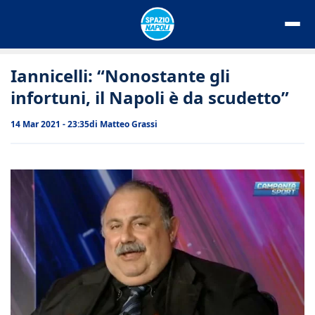
Vai
al
contenuto
Iannicelli: “Nonostante gli
infortuni, il Napoli è da scudetto”
14 Mar 2021 - 23:35
di
Matteo Grassi