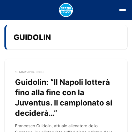
Vai
al
contenuto
GUIDOLIN
10 MAR 2016 · 08:05
Guidolin: “Il Napoli lotterà
fino alla fine con la
Juventus. Il campionato si
deciderà…”
Francesco Guidolin, attuale allenatore dello