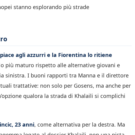
enopei stanno esplorando più strade
tro
iace agli azzurri e la Fiorentina lo ritiene
o più maturo rispetto alle alternative giovani e
 sinistra. I buoni rapporti tra Manna e il direttore
tuali trattative: non solo per Gosens, ma anche per
opzione qualora la strada di Khalaili si complichi
ncic, 23 anni
, come alternativa per la destra. Ma
agemma legato al dossier Khalaili, non una pista