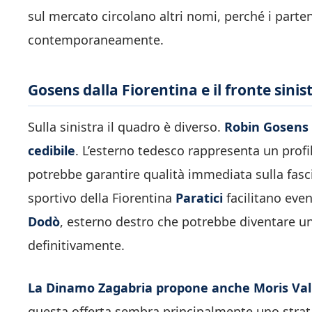
sul mercato circolano altri nomi, perché i part
contemporaneamente.
Gosens dalla Fiorentina e il fronte sinis
Sulla sinistra il quadro è diverso.
Robin Gosens p
cedibile
. L’esterno tedesco rappresenta un profil
potrebbe garantire qualità immediata sulla fascia
sportivo della Fiorentina
Paratici
facilitano even
Dodò
, esterno destro che potrebbe diventare un’
definitivamente.
La Dinamo Zagabria propone anche Moris Vali
questa offerta sembra principalmente uno strat