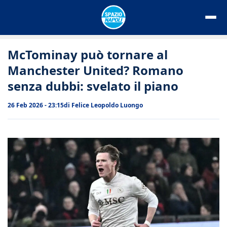
Vai
al
contenuto
McTominay può tornare al
Manchester United? Romano
senza dubbi: svelato il piano
26 Feb 2026 - 23:15
di
Felice Leopoldo Luongo