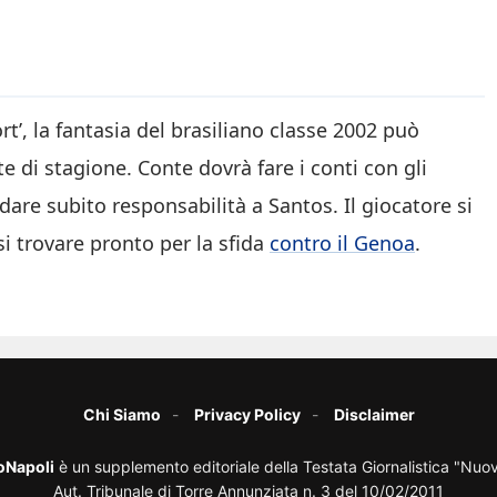
t’, la fantasia del brasiliano classe 2002 può
e di stagione. Conte dovrà fare i conti con gli
dare subito responsabilità a Santos. Il giocatore si
si trovare pronto per la sfida
contro il Genoa
.
Chi Siamo
Privacy Policy
Disclaimer
oNapoli
è un supplemento editoriale della Testata Giornalistica "Nuo
Aut. Tribunale di Torre Annunziata n. 3 del 10/02/2011