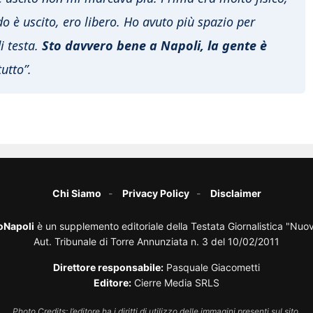
 è uscito, ero libero. Ho avuto più spazio per
di testa.
Sto davvero bene a Napoli, la gente è
utto”.
Chi Siamo
Privacy Policy
Disclaimer
oNapoli
è un supplemento editoriale della Testata Giornalistica "Nuo
Aut. Tribunale di Torre Annunziata n. 3 del 10/02/2011
Direttore responsabile:
Pasquale Giacometti
Editore:
Cierre Media SRLS
Photo Credits: l’editore ha i diritti di utilizzo delle immagini presenti sul sito.