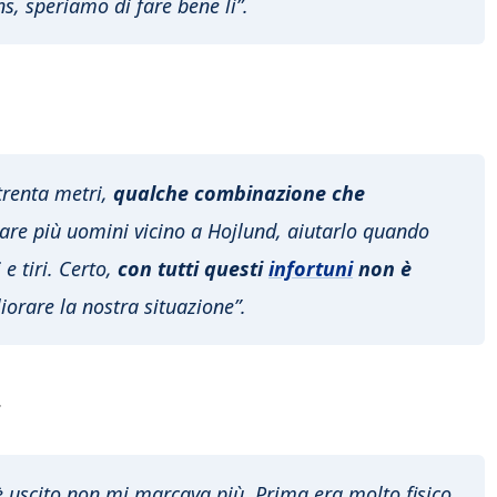
s, speriamo di fare bene lì”.
trenta metri,
qualche combinazione che
re più uomini vicino a Hojlund, aiutarlo quando
 e tiri. Certo,
con tutti questi
infortuni
non è
orare la nostra situazione”.
.
 uscito non mi marcava più. Prima era molto fisico,