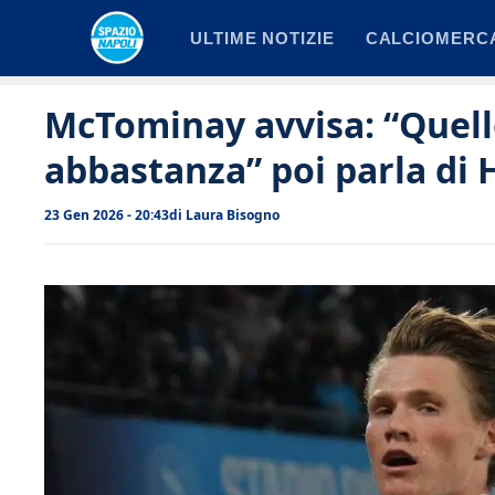
Vai
ULTIME NOTIZIE
CALCIOMERC
al
contenuto
McTominay avvisa: “Quell
abbastanza” poi parla di 
23 Gen 2026 - 20:43
di
Laura Bisogno