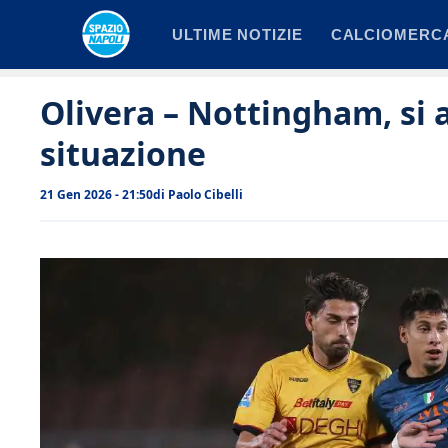
Vai
ULTIME NOTIZIE
CALCIOMERC
al
contenuto
Olivera – Nottingham, si a
situazione
21 Gen 2026 - 21:50
di
Paolo Cibelli