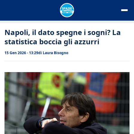
Vai
al
contenuto
Napoli, il dato spegne i sogni? La
statistica boccia gli azzurri
15 Gen 2026 - 13:29
di
Laura Bisogno