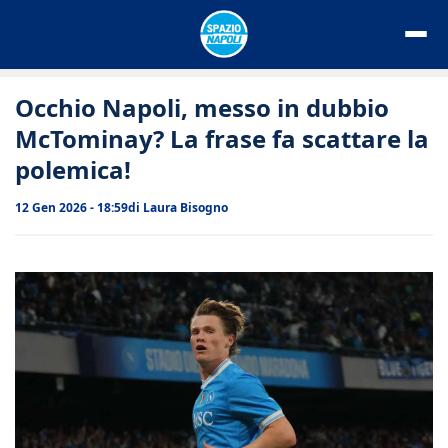
Vai
al
contenuto
Occhio Napoli, messo in dubbio
McTominay? La frase fa scattare la
polemica!
12 Gen 2026 - 18:59
di
Laura Bisogno