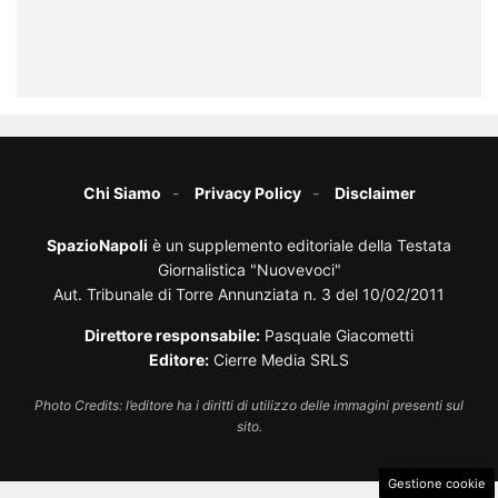
Chi Siamo
Privacy Policy
Disclaimer
SpazioNapoli
è un supplemento editoriale della Testata
Giornalistica "Nuovevoci"
Aut. Tribunale di Torre Annunziata n. 3 del 10/02/2011
Direttore responsabile:
Pasquale Giacometti
Editore:
Cierre Media SRLS
Photo Credits: l’editore ha i diritti di utilizzo delle immagini presenti sul
sito.
Gestione cookie