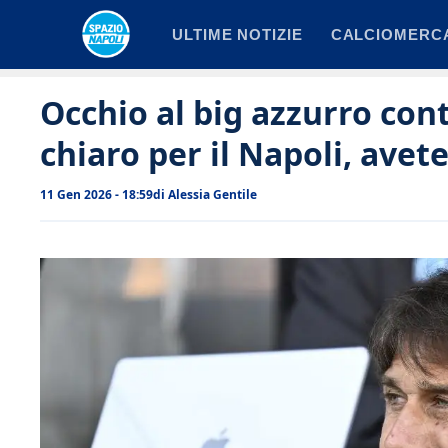
Vai
ULTIME NOTIZIE
CALCIOMERC
al
contenuto
Occhio al big azzurro con
chiaro per il Napoli, avet
11 Gen 2026 - 18:59
di
Alessia Gentile