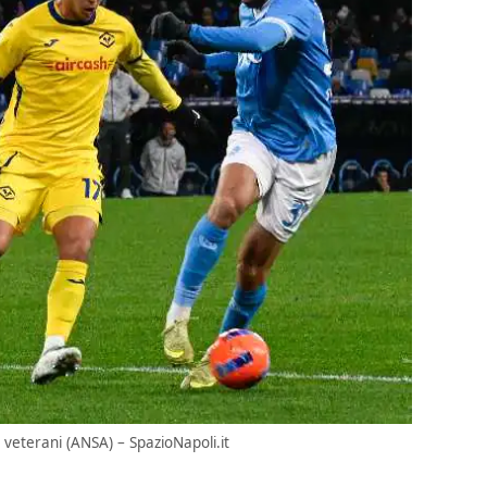
e veterani (ANSA) – SpazioNapoli.it