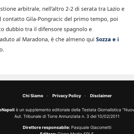
ione arbitrale, nell’altro 2-2 di serata tra Lazio e
sul contatto Gila-Pongracic del primo tempo, poi
to dubbio tra il difensore spagnolo e
aduto al Maradona, è che almeno qui
Sozza e i
o.
Chi Siamo
Privacy Policy
Disclaimer
oNapoli
è un supplemento editoriale della Testata Giornalistica "Nuo
Aut. Tribunale di Torre Annunziata n. 3 del 10/02/2011
Direttore responsabile:
Pasquale Giacometti
Editore:
Cierre Media SRLS