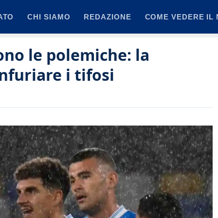
ATO
CHI SIAMO
REDAZIONE
COME VEDERE IL 
no le polemiche: la
nfuriare i tifosi