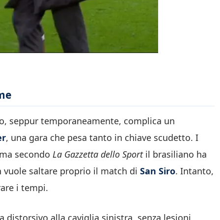
ime
rlo, seppur temporaneamente, complica un
er
, una gara che pesa tanto in chiave scudetto. I
, ma secondo
La Gazzetta dello Sport
il brasiliano ha
n vuole saltare proprio il match di
San Siro
. Intanto,
rare i tempi.
distorsivo alla caviglia sinistra, senza lesioni