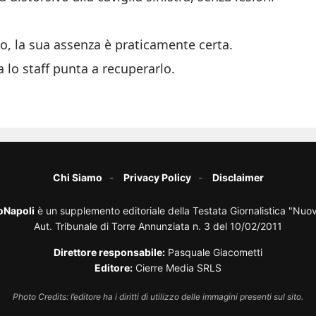
, la sua assenza è praticamente certa.
 lo staff punta a recuperarlo.
Chi Siamo
Privacy Policy
Disclaimer
oNapoli
è un supplemento editoriale della Testata Giornalistica "Nuo
Aut. Tribunale di Torre Annunziata n. 3 del 10/02/2011
Direttore responsabile:
Pasquale Giacometti
Editore:
Cierre Media SRLS
Photo Credits: l’editore ha i diritti di utilizzo delle immagini presenti sul sito.