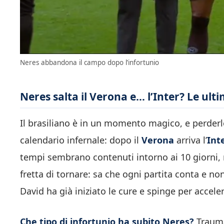
Neres abbandona il campo dopo l’infortunio
Neres salta il Verona e… l’Inter? Le ult
Il brasiliano è in un momento magico, e perde
calendario infernale: dopo il
Verona
arriva l’
Int
tempi sembrano contenuti intorno ai 10 giorni
fretta di tornare: sa che ogni partita conta e no
David ha già iniziato le cure e spinge per accele
Che tipo di infortunio ha subito Neres?
Trauma 