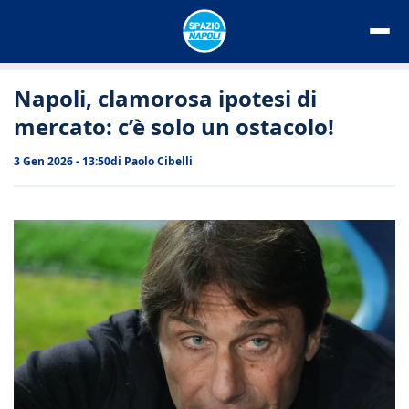
Vai
al
contenuto
Napoli, clamorosa ipotesi di
mercato: c’è solo un ostacolo!
3 Gen 2026 - 13:50
di
Paolo Cibelli