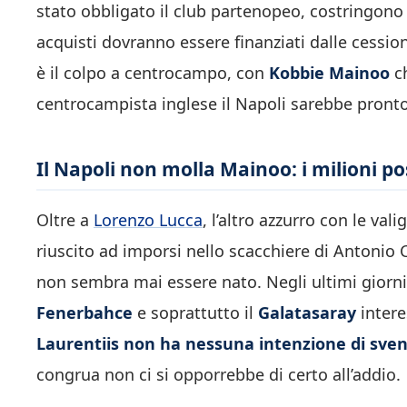
stato obbligato il club partenopeo, costringono
acquisti dovranno essere finanziati dalle cession
è il colpo a centrocampo, con
Kobbie Mainoo
ch
centrocampista inglese il Napoli sarebbe pront
Il Napoli non molla Mainoo: i milioni p
Oltre a
Lorenzo Lucca
, l’altro azzurro con le va
riuscito ad imporsi nello scacchiere di Antonio C
non sembra mai essere nato. Negli ultimi giorni su
Fenerbahce
e soprattutto il
Galatasaray
intere
Laurentiis non ha nessuna intenzione di sven
congrua non ci si opporrebbe di certo all’addio.