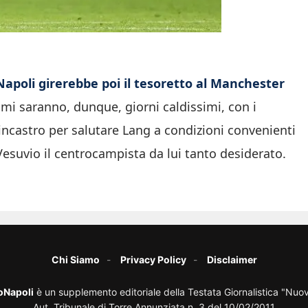
 Napoli girerebbe poi il tesoretto al Manchester
simi saranno, dunque, giorni caldissimi, con i
incastro per salutare Lang a condizioni convenienti
esuvio il centrocampista da lui tanto desiderato.
Chi Siamo
Privacy Policy
Disclaimer
oNapoli
è un supplemento editoriale della Testata Giornalistica "Nuo
Aut. Tribunale di Torre Annunziata n. 3 del 10/02/2011