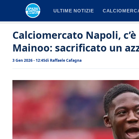
Vai
ULTIME NOTIZIE
CALCIOMERC
al
contenuto
Calciomercato Napoli, c’è 
Mainoo: sacrificato un az
3 Gen 2026 - 12:45
di
Raffaele Cafagna