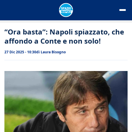
Vai
al
contenuto
“Ora basta”: Napoli spiazzato, che
affondo a Conte e non solo!
27 Dic 2025 - 10:30
di
Laura Bisogno