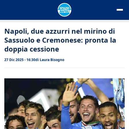
Vai
al
contenuto
Napoli, due azzurri nel mirino di
Sassuolo e Cremonese: pronta la
doppia cessione
27 Dic 2025 - 16:30
di
Laura Bisogno