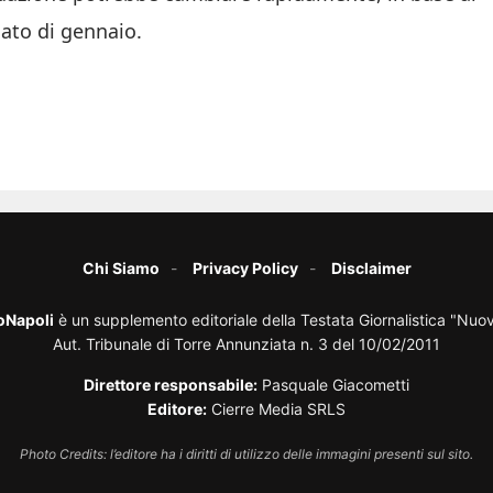
cato di gennaio.
Chi Siamo
Privacy Policy
Disclaimer
oNapoli
è un supplemento editoriale della Testata Giornalistica "Nuo
Aut. Tribunale di Torre Annunziata n. 3 del 10/02/2011
Direttore responsabile:
Pasquale Giacometti
Editore:
Cierre Media SRLS
Photo Credits: l’editore ha i diritti di utilizzo delle immagini presenti sul sito.