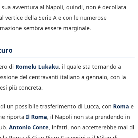
a sua avventura al Napoli, quindi, non è decollata
l vertice della Serie A e con le numerose
formazione sembra essere marginale.
uturo
ero di
Romelu Lukaku
, il quale sta tornando a
essione del centravanti italiano a gennaio, con la
esi più concreta.
e di un possibile trasferimento di Lucca, con
Roma
e
me riporta
Il Roma
, il Napoli non sta prendendo in
lub.
Antonio Conte
, infatti, non accetterebbe mai di
 la Roma di Gian Piero Gasperini o il Milan di