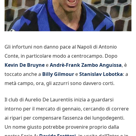
Gli infortuni non danno pace al Napoli di Antonio
Conte, in particolare modo a centrocampo. Dopo
Kevin De Bruyne
e
Andrè-Frank Zambo Anguissa
, è
toccato anche a
Billy Gilmour
e
Stanislav Lobotka
: a
metà campo, ora, gli azzurri sono davvero corti.
Il club di Aurelio De Laurentiis inizia a guardarsi
intorno per il mercato di gennaio, cercando di correre
ai ripari per compensare l’assenza dei lungodegenti.
Un nome giusto potrebbe provenire proprio dalla
nostra Serie A:
Davide Frattesi
, in uscita dall’Inter e in