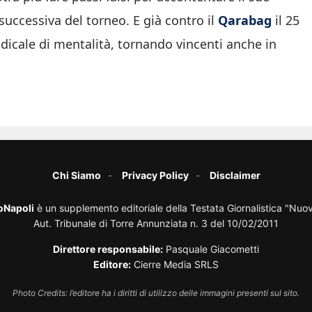
 successiva del torneo. E già contro il
Qarabag
il 25
cale di mentalità, tornando vincenti anche in
Chi Siamo
Privacy Policy
Disclaimer
oNapoli
è un supplemento editoriale della Testata Giornalistica "Nuo
Aut. Tribunale di Torre Annunziata n. 3 del 10/02/2011
Direttore responsabile:
Pasquale Giacometti
Editore:
Cierre Media SRLS
Photo Credits: l’editore ha i diritti di utilizzo delle immagini presenti sul sito.