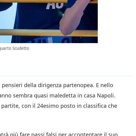
 quarto Scudetto
ensieri della dirigenza partenopea. E nello
’anno sembra quasi maledetta in casa Napoli.
partite, con il 24esimo posto in classifica che
trà più fare passi falsi per accontentare il suo