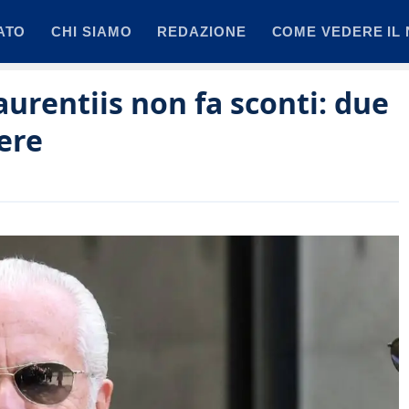
ATO
CHI SIAMO
REDAZIONE
COME VEDERE IL 
aurentiis non fa sconti: due
ere