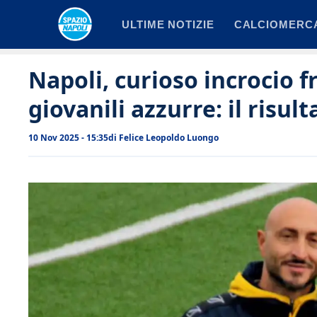
Vai
ULTIME NOTIZIE
CALCIOMERC
al
contenuto
Napoli, curioso incrocio fr
giovanili azzurre: il risult
10 Nov 2025 - 15:35
di
Felice Leopoldo Luongo