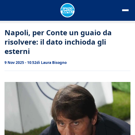
Vai
al
contenuto
Napoli, per Conte un guaio da
risolvere: il dato inchioda gli
esterni
9 Nov 2025 - 10:52
di
Laura Bisogno