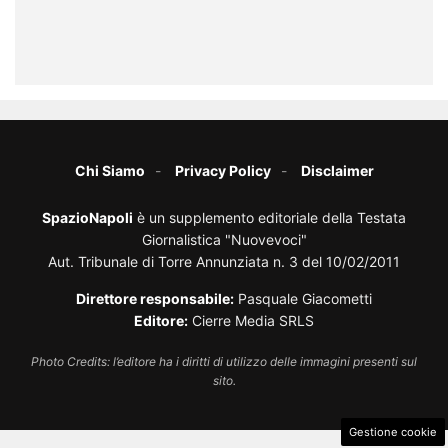
Chi Siamo
Privacy Policy
Disclaimer
SpazioNapoli
è un supplemento editoriale della Testata
Giornalistica "Nuovevoci"
Aut. Tribunale di Torre Annunziata n. 3 del 10/02/2011
Direttore responsabile:
Pasquale Giacometti
Editore:
Cierre Media SRLS
Photo Credits: l’editore ha i diritti di utilizzo delle immagini presenti sul
sito.
Gestione cookie