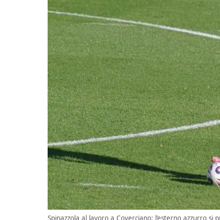
Spinazzola al lavoro a Coverciano: l’esterno azzurro si p