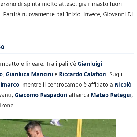
erzino di spinta molto atteso, già rimasto fuori
. Partirà nuovamente dall’inizio, invece, Giovanni Di
so
patto e lineare. Tra i pali c’è
Gianluigi
o
,
Gianluca Mancini
e
Riccardo Calafiori
. Sugli
Dimarco
, mentre il centrocampo è affidato a
Nicolò
avanti,
Giacomo Raspadori
affianca
Mateo Retegui
,
girone.