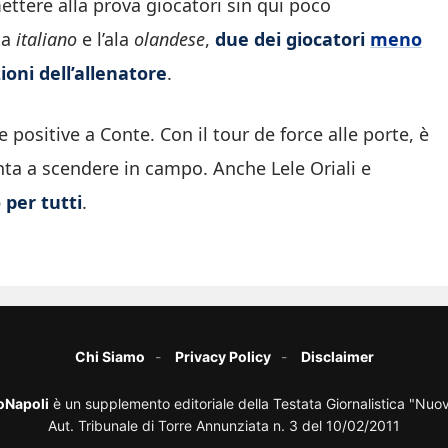
ttere alla prova giocatori sin qui poco
ta
italiano
e l’ala
olandese
,
due dei giocatori
meno
ioni dell’allenatore
.
positive a Conte. Con il tour de force alle porte, è
nta a scendere in campo. Anche Lele Oriali e
 per tutti
.
Chi Siamo
Privacy Policy
Disclaimer
oNapoli
è un supplemento editoriale della Testata Giornalistica "Nuo
Aut. Tribunale di Torre Annunziata n. 3 del 10/02/2011