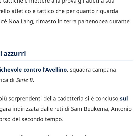
 tattiche e mettere alla prova gli atleti a sua
vello atletico e tattico che per quanto riguarda
ti c’è Noa Lang, rimasto in terra partenopea durante
li azzurri
hevole contro l’Avellino
, squadra campana
fica di
Serie B
.
iù sorprendenti della cadetteria si è concluso
sul
 gara indirizzata dalle reti di Sam Beukema, Antonio
 corso del secondo tempo.