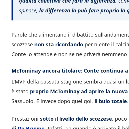
qualità collettiva che farà la differenza
, com
spinose,
la differenza la può fare proprio la q
Parole che alimentano il dibattito sull’andamen
scozzese
non sta ricordando
per niente il calc
Conte lo attende e non se ne priverà nemmeno 
McTominay ancora titolare: Conte continua a 
L’MVP della passata stagione sembra quasi un l
è stato
proprio McTominay ad aprire la nuova
Sassuolo. E invece dopo quel gol,
il buio totale
.
Prestazioni
sotto il livello dello scozzese
, poco 
di
De Bruyne
. Infatti, da quando è arrivato il b