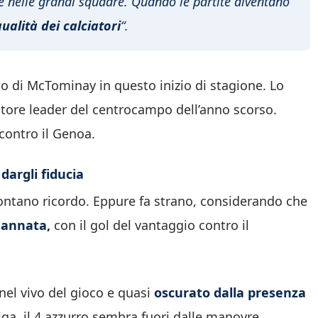
e nelle grandi squadre. Quando le partite diventano
ualità dei calciatori
“.
to di McTominay in questo inizio di stagione. Lo
iatore leader del centrocampo dell’anno scorso.
contro il Genoa.
dargli fiducia
ontano ricordo. Eppure fa strano, considerando che
 annata,
con il gol del vantaggio contro il
nel vivo del gioco e quasi
oscurato dalla presenza
elga, il 4 azzurro sembra fuori dalle manovre