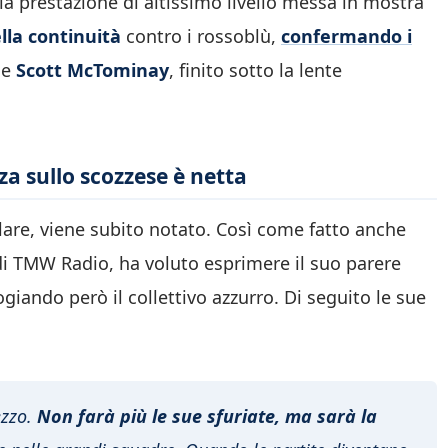
la prestazione di altissimo livello messa in mostra
lla continuità
contro i rossoblù,
confermando i
he
Scott McTominay
, finito sotto la lente
za sullo scozzese è netta
llare, viene subito notato. Così come fatto anche
di TMW Radio, ha voluto esprimere il suo parere
ogiando però il collettivo azzurro. Di seguito le sue
zzo.
Non farà più le sue sfuriate, ma sarà la