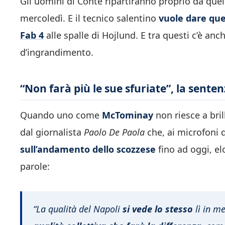
Gli uomini di Conte ripartiranno proprio da quel
mercoledì. E il tecnico salentino
vuole dare que
Fab 4
alle spalle di Hojlund. E tra questi c’è anc
d’ingrandimento.
“Non farà più le sue sfuriate”, la senten
Quando uno come
McTominay
non riesce a bri
dal giornalista
Paolo De Paola
che, ai microfoni 
sull’andamento dello scozzese
fino ad oggi, el
parole:
“La qualità del Napoli
si vede lo stesso
lì in me