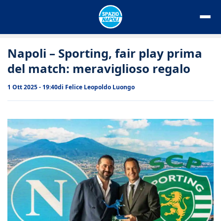
Vai
al
contenuto
Napoli – Sporting, fair play prima
del match: meraviglioso regalo
1 Ott 2025 - 19:40
di
Felice Leopoldo Luongo