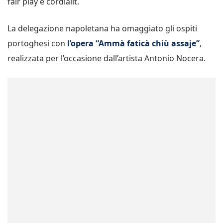
fair play e cordialit.
La delegazione napoletana ha omaggiato gli ospiti
portoghesi con
l’opera “Ammà faticà chiù assaje”
,
realizzata per l’occasione dall’artista Antonio Nocera.