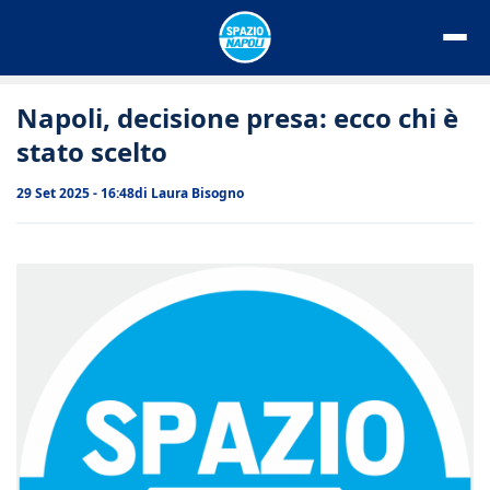
Vai
al
contenuto
Napoli, decisione presa: ecco chi è
stato scelto
29 Set 2025 - 16:48
di
Laura Bisogno