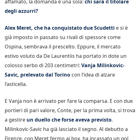
affamato, la domanda è una sola:
chi sarà il titolare
degli azzurri?
Alex Meret, che ha conquistato due Scudetti
e si è
già imposto in passato su rivali di spessore come
Ospina, sembrava il prescelto. Eppure, il mercato
estivo voluto da De Laurentiis ha portato in dote un
colosso serbo di 203 centimetri:
Vanja Milinkovic-
Savic, prelevato dal Torino
con l’idea di alzare
l’asticella.
E Vanja non è arrivato per fare la comparsa. E con due
portieri di pari valore, Conte, per la prima volta, si trova
a gestire
un duello che forse aveva previsto
.
Milinkovic-Savic ha già lasciato il segno. Al debutto a
Firenze, con Meret fermo ai box, ha incassato un gol