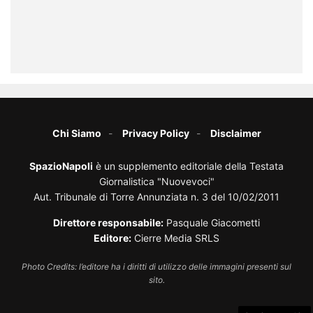
Chi Siamo
Privacy Policy
Disclaimer
SpazioNapoli
è un supplemento editoriale della Testata
Giornalistica "Nuovevoci"
Aut. Tribunale di Torre Annunziata n. 3 del 10/02/2011
Direttore responsabile:
Pasquale Giacometti
Editore:
Cierre Media SRLS
Photo Credits: l’editore ha i diritti di utilizzo delle immagini presenti sul
sito.