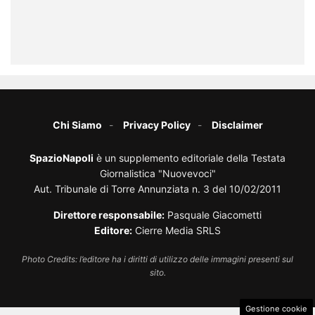
Chi Siamo
Privacy Policy
Disclaimer
SpazioNapoli
è un supplemento editoriale della Testata
Giornalistica "Nuovevoci"
Aut. Tribunale di Torre Annunziata n. 3 del 10/02/2011
Direttore responsabile:
Pasquale Giacometti
Editore:
Cierre Media SRLS
Photo Credits: l’editore ha i diritti di utilizzo delle immagini presenti sul
sito.
Gestione cookie