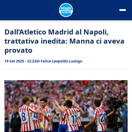
Vai
al
contenuto
Dall’Atletico Madrid al Napoli,
trattativa inedita: Manna ci aveva
provato
19 Set 2025 - 22:23
di
Felice Leopoldo Luongo