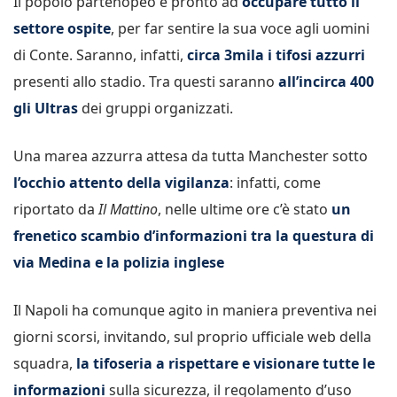
Il popolo partenopeo è pronto ad
occupare tutto il
settore ospite
, per far sentire la sua voce agli uomini
di Conte. Saranno, infatti,
circa 3mila i tifosi azzurri
presenti allo stadio. Tra questi saranno
all’incirca 400
gli Ultras
dei gruppi organizzati.
Una marea azzurra attesa da tutta Manchester sotto
l’occhio attento della vigilanza
: infatti, come
riportato da
Il Mattino
, nelle ultime ore c’è stato
un
frenetico scambio d’informazioni tra la questura di
via Medina e la polizia inglese
Il Napoli ha comunque agito in maniera preventiva nei
giorni scorsi, invitando, sul proprio ufficiale web della
squadra,
la tifoseria a rispettare e visionare tutte le
informazioni
sulla sicurezza, il regolamento d’uso