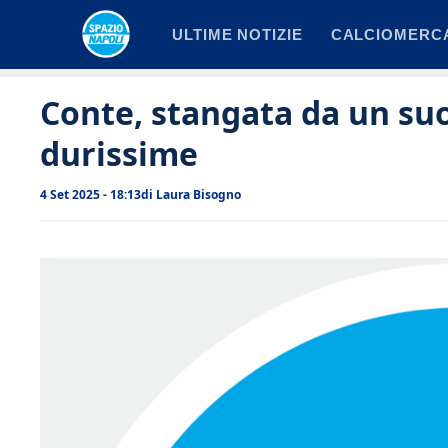
Vai
ULTIME NOTIZIE
CALCIOMERC
al
contenuto
Conte, stangata da un suo
durissime
4 Set 2025 - 18:13
di
Laura Bisogno