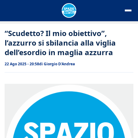
Vai
al
contenuto
“Scudetto? Il mio obiettivo”,
l’azzurro si sbilancia alla viglia
dell’esordio in maglia azzurra
22 Ago 2025 - 20:58
di
Giorgio D'Andrea