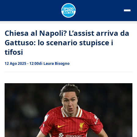
Vai
al
contenuto
Chiesa al Napoli? L’assist arriva da
Gattuso: lo scenario stupisce i
tifosi
12 Ago 2025 - 12:00
di
Laura Bisogno