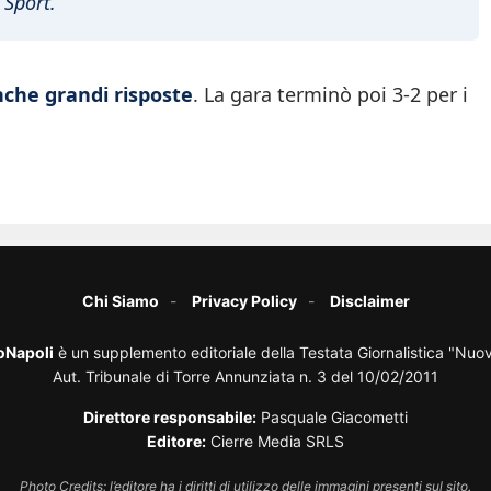
Sport
.
che grandi risposte
. La gara terminò poi 3-2 per i
Chi Siamo
Privacy Policy
Disclaimer
oNapoli
è un supplemento editoriale della Testata Giornalistica "Nuo
Aut. Tribunale di Torre Annunziata n. 3 del 10/02/2011
Direttore responsabile:
Pasquale Giacometti
Editore:
Cierre Media SRLS
Photo Credits: l’editore ha i diritti di utilizzo delle immagini presenti sul sito.