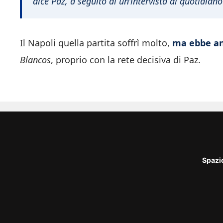
dice Paz, a seguito di un’intervista al quotidiano
Il Napoli quella partita soffrì molto,
ma ebbe an
Blancos
, proprio con la rete decisiva di Paz.
Spazi